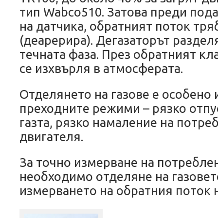
тип Wabco510. Затова преди под
на датчика, обратният поток тряб
(деарерира). Дегазаторът разделя
течната фаза. През обратният кл
се изхвърля в атмосферата.
Отделянето на газове е особено
преходните режими – рязко отпу
газта, рязко намаление на потре
двигателя.
За точно измерване на потребле
необходимо отделяне на газовет
измерването на обратния поток н