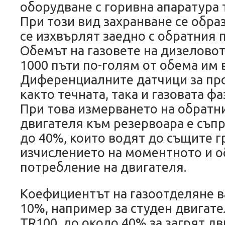
оборудване с горивна апаратура 
При този вид захранване се образ
се изхвърлят заедно с обратния 
Обемът на газовете на дизеловот
1000 пъти по-голям от обема им 
Диференциалните датчици за про
както течната, така и газовата ф
При това измерването на обратн
двигателя към резервоара е съп
до 40%, които водят до същите 
изчислението на моментното и 
потребление на двигателя.
Коефициентът на газоотделяне в
10%, например за студен двигате
TR100, до около 40% за загрят д